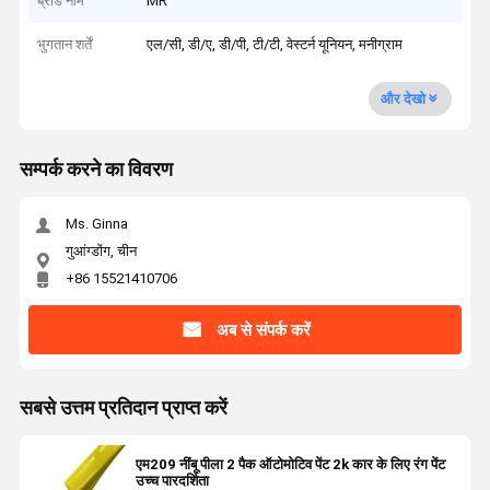
ब्रांड नाम
MR
भुगतान शर्तें
एल/सी, डी/ए, डी/पी, टी/टी, वेस्टर्न यूनियन, मनीग्राम
और देखो
सम्पर्क करने का विवरण
Ms. Ginna
गुआंग्डोंग, चीन
+86 15521410706
अब से संपर्क करें
सबसे उत्तम प्रतिदान प्राप्त करें
एम209 नींबू पीला 2 पैक ऑटोमोटिव पेंट 2k कार के लिए रंग पेंट
उच्च पारदर्शिता