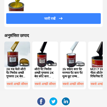
जारी रखें
अनुशंसित उत्पाद
2K मड येलो ऑटो
ऑटो पेंट निर्माता
2k सफ़ेद कार पेंट
M217 2K बैंग
पेंट निर्माता अच्छी
अच्छी गुणवत्ता 2K
मरम्मत पेंट कार पेंट
नीला ऑटोमोटि
गुणवत्ता 2K बेस
बेस कोट कार
मूल्य छूट उच्च
रिफिनिश टिंटर
कोट कार कोटिंग
कोटिंग स्प्रे कार पेंट
गुणवत्ता
रंग का आधार
स्प्रे कार पेंट
प्रोफेशनल मिक्
सबसे अच्छी कीमत
सबसे अच्छी कीमत
सबसे अच्छी कीमत
सबसे अच्छी 
बेस